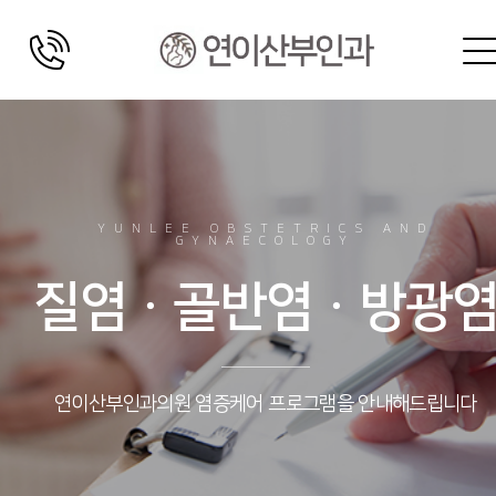
YUNLEE OBSTETRICS AND
GYNAECOLOGY
질염ㆍ골반염ㆍ방광
연이산부인과의원 염증케어 프로그램을 안내해드립니다