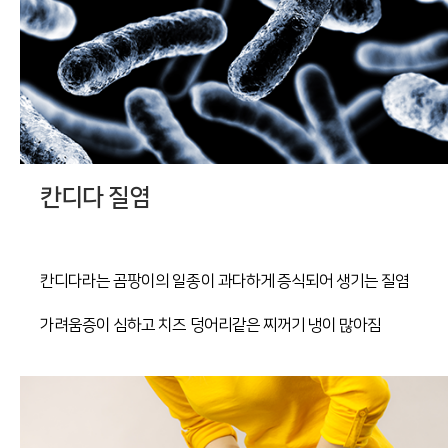
칸디다 질염
칸디다라는 곰팡이의 일종이 과다하게 증식되어 생기는 질염
가려움증이 심하고 치즈 덩어리같은 찌꺼기 냉이 많아짐