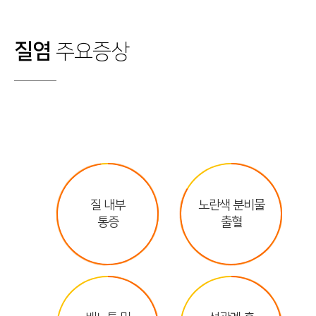
질염
주요증상
질 내부
노란색 분비물
통증
출혈