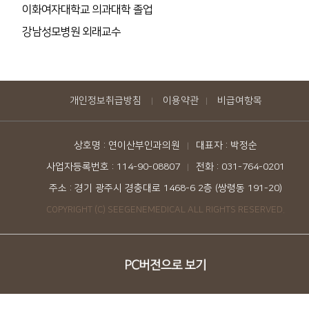
이화여자대학교 의과대학 졸업
강남성모병원 외래교수
개인정보취급방침
이용약관
비급여항목
|
|
상호명 : 연이산부인과의원
대표자 : 박정순
|
사업자등록번호 : 114-90-08807
전화 : 031-764-0201
|
주소 : 경기 광주시 경충대로 1468-6 2층 (쌍령동 191-20)
COPYRIGHT (C) SEEGENEMEDICAL ALL RIGHTS RESERVED.